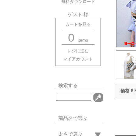
無料ダウンロード
ゲスト 様
カートを見る
0
items
レジに進む
マイアカウント
検索する
価格 8
商品名で選ぶ
太さで選ぶ