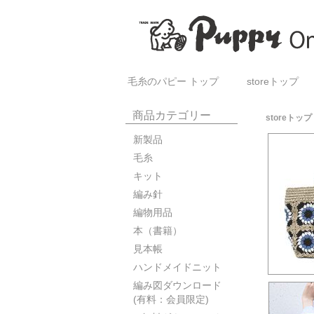
毛糸のパピー トップ
storeトップ
商品カテゴリー
storeトップ
新製品
毛糸
キット
編み針
編物用品
本（書籍）
見本帳
ハンドメイドニット
編み図ダウンロード
(有料：会員限定)