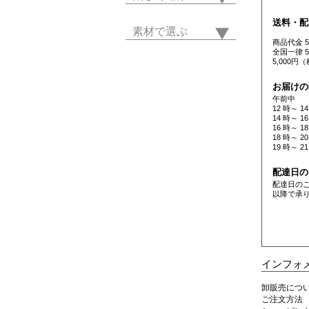
送料・配
素材で選ぶ
商品代金 
全国一律 
5,000
お届けの
午前中
12 時～ 14
14 時～ 16
16 時～ 18
18 時～ 20
19 時～ 21
配達日の
配達日の
以降で承
インフォ
卸販売につ
ご注文方法