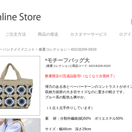
ご注文方法
商品の発送
カスタマーサービス
ログイ
>
ハンドメイドニット
>
春夏コレクション
>
40218209-0020
*モチーフバッグ大
[春夏コレクション] 商品コード: 40218209-0020
数量限定の完成品販売!（なくなり次第終了）
弾力のある糸とペーパーヤーンのコントラストがポイ
収納力抜群の大き目サイズなのに驚きの軽さです。
ブルー系の配色も爽やか。
（１点１点手作りしています）
素 材：分類外繊維(紙)50% ポリエステル50%
サイズ：幅46cm 深さ29cm