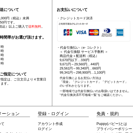
送について
お支払いについて
5,000円（税込）未満
・クレジットカード決済
550円です。
円（税込）以上ご購入で
送料無料
。
時間帯がお選び頂けます。
 時
・代金引換払い（e- コレクト）
 時
＜ 代金引換額 サービス手数料 ＞
 時
商品代金＋配送料（税込）
 時
9,670円以下…330円
 時
9,671円～29,560円…440円
29,561円～99,340円…660円
99,341円～298,900円…1,100円
ご指定について
代金引換によるお支払い方法は
ご指定は、ご注文日より４営業日
「現金」「クレジットカード」「デビットカード」
ります。
のいずれかとなります。
一部地域では代金引換払いのお取扱いはできません。
"代金引換決済不可地域一覧"
をご確認ください。
メーション
登録・ログイン
免責・規約
いて
アカウント作成
Puppy(パピー)とは
ログイン
プライバシーポリシー