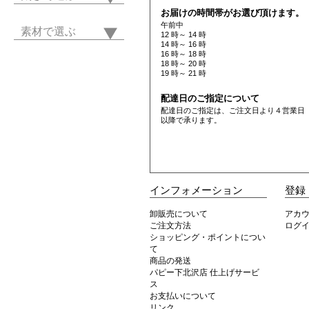
お届けの時間帯がお選び頂けます。
午前中
素材で選ぶ
12 時～ 14 時
14 時～ 16 時
16 時～ 18 時
18 時～ 20 時
19 時～ 21 時
配達日のご指定について
配達日のご指定は、ご注文日より４営業日
以降で承ります。
インフォメーション
登録
卸販売について
アカ
ご注文方法
ログ
ショッピング・ポイントについ
て
商品の発送
パピー下北沢店 仕上げサービ
ス
お支払いについて
リンク