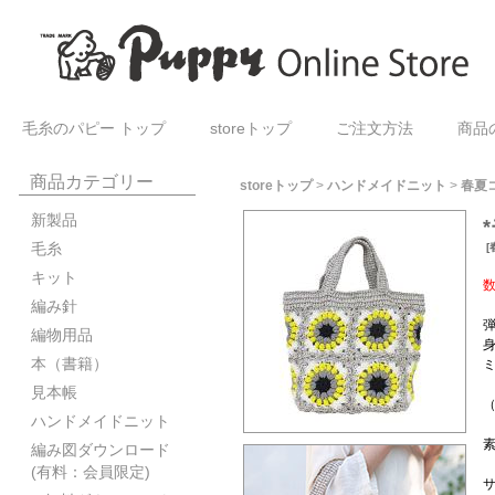
毛糸のパピー トップ
storeトップ
ご注文方法
商品
商品カテゴリー
storeトップ
>
ハンドメイドニット
>
春夏
新製品
毛糸
[
キット
編み針
編物用品
本（書籍）
見本帳
ハンドメイドニット
素
編み図ダウンロード
(有料：会員限定)
サ