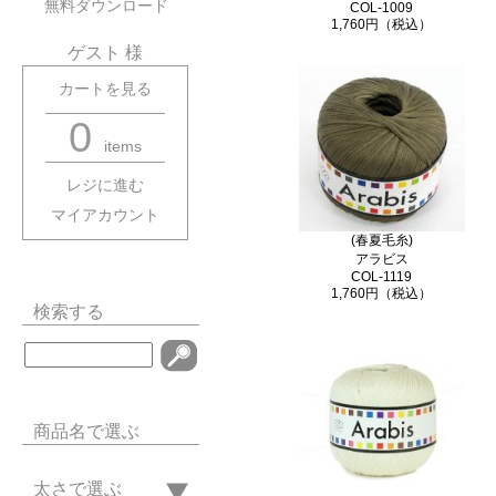
無料ダウンロード
COL-1009
1,760円（税込）
ゲスト 様
カートを見る
0
items
レジに進む
マイアカウント
(春夏毛糸)
アラビス
COL-1119
1,760円（税込）
検索する
商品名で選ぶ
太さで選ぶ