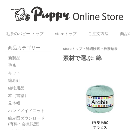
毛糸のパピー トップ
storeトップ
ご注文方法
商品
商品カテゴリー
storeトップ
>
詳細検索
>
検索結果
素材で選ぶ: 綿
新製品
毛糸
キット
編み針
編物用品
本（書籍）
見本帳
ハンドメイドニット
編み図ダウンロード
(春夏毛糸)
(有料：会員限定)
アラビス