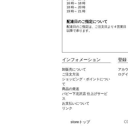
16 時～ 18 時
18 時～ 20 時
19 時～ 21 時
配達日のご指定について
配達日のご指定は、ご注文日より４営業日
以降で承ります。
インフォメーション
登録
卸販売について
アカ
ご注文方法
ログ
ショッピング・ポイントについ
て
商品の発送
パピー下北沢店 仕上げサービ
ス
お支払いについて
リンク
storeトップ
C