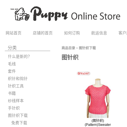
网站首页
店铺的首页
如何订购
航运信息
客户
分类
商品目录
>
图针织下载
什么是新的？
图针织
毛线
套件
织针和钩针
针织工具
书籍
纱线样本
手针织
图针织下载
(图针织)
免费下载
(Pattern)Sweater