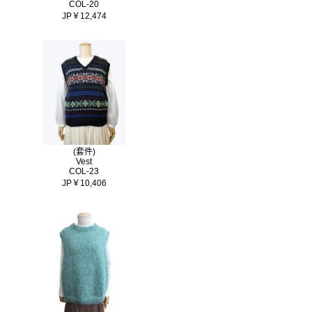
COL-20
JP￥12,474
(套件)
Vest
COL-23
JP￥10,406