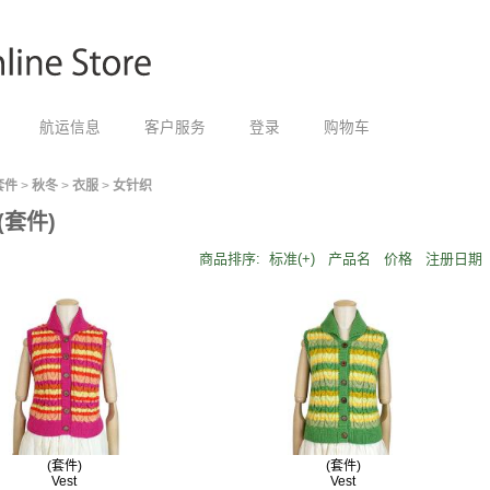
航运信息
客户服务
登录
购物车
套件
>
秋冬
>
衣服
>
女针织
(套件)
商品排序:
标准(+)
产品名
价格
注册日期
(套件)
(套件)
Vest
Vest