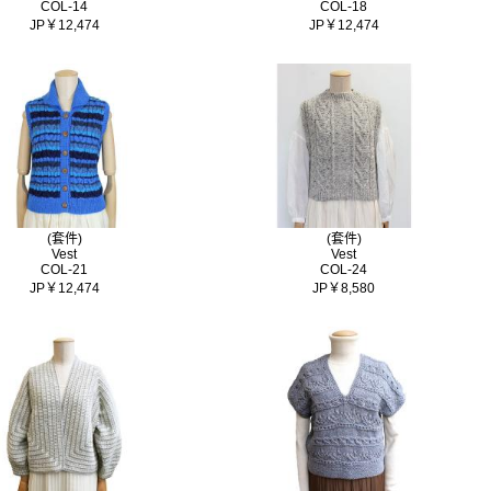
COL-14
COL-18
JP￥12,474
JP￥12,474
(套件)
(套件)
Vest
Vest
COL-21
COL-24
JP￥12,474
JP￥8,580