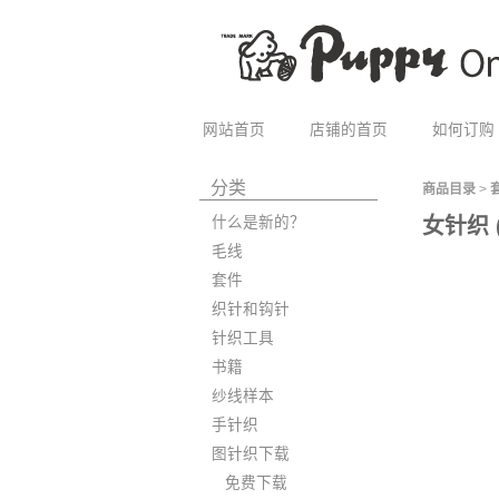
网站首页
店铺的首页
如何订购
分类
商品目录
>
什么是新的？
女针织 
毛线
套件
织针和钩针
针织工具
书籍
纱线样本
手针织
图针织下载
免费下载