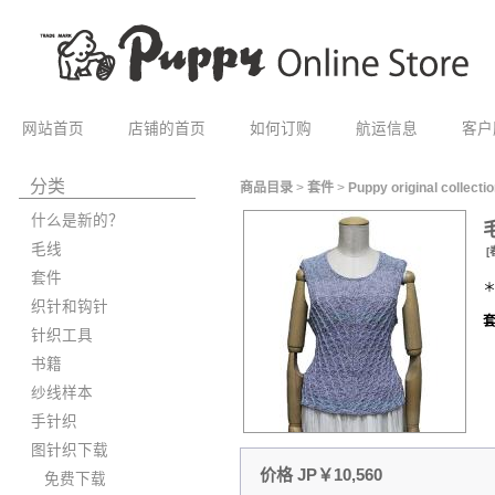
网站首页
店铺的首页
如何订购
航运信息
客户
分类
商品目录
>
套件
>
Puppy original collecti
什么是新的？
毛线
[
套件
织针和钩针
套
针织工具
书籍
纱线样本
手针织
图针织下载
价格 JP￥10,560
免费下载