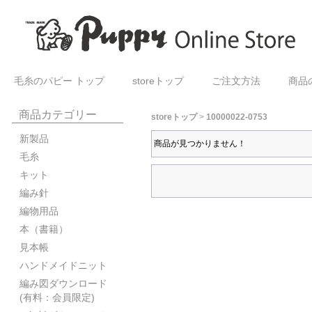
毛糸のパピー トップ
storeトップ
ご注文方法
商品
商品カテゴリー
storeトップ
>
10000022-0753
新製品
商品が見つかりません！
毛糸
キット
編み針
編物用品
本（書籍）
見本帳
ハンドメイドニット
編み図ダウンロード
(有料：会員限定)