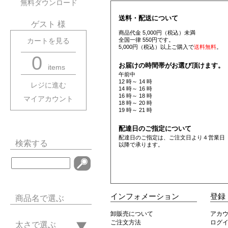
無料ダウンロード
送料・配送について
ゲスト 様
商品代金 5,000円（税込）未満
全国一律 550円です。
カートを見る
5,000円（税込）以上ご購入で
送料無料
。
0
お届けの時間帯がお選び頂けます。
items
午前中
12 時～ 14 時
レジに進む
14 時～ 16 時
16 時～ 18 時
マイアカウント
18 時～ 20 時
19 時～ 21 時
配達日のご指定について
配達日のご指定は、ご注文日より４営業日
検索する
以降で承ります。
インフォメーション
登録
商品名で選ぶ
卸販売について
アカ
ご注文方法
ログ
太さで選ぶ