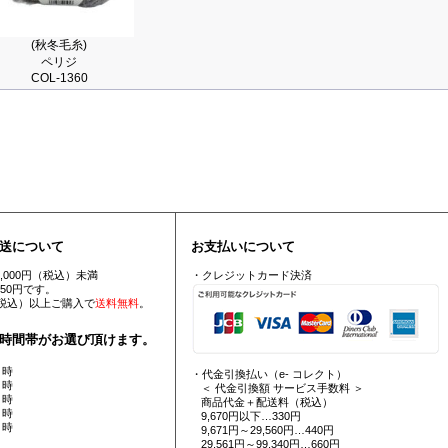
(秋冬毛糸)
ペリジ
COL-1360
送について
お支払いについて
5,000円（税込）未満
・クレジットカード決済
550円です。
円（税込）以上ご購入で
送料無料
。
時間帯がお選び頂けます。
 時
・代金引換払い（e- コレクト）
 時
＜ 代金引換額 サービス手数料 ＞
 時
商品代金＋配送料（税込）
 時
9,670円以下…330円
 時
9,671円～29,560円…440円
29,561円～99,340円…660円