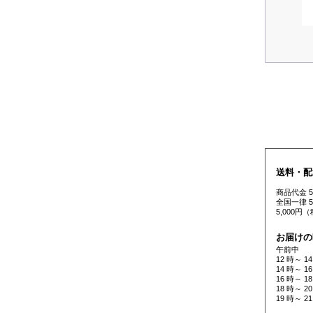
送料・配
商品代金 
全国一律 
5,000
お届けの
午前中
12 時～ 14
14 時～ 16
16 時～ 18
18 時～ 20
19 時～ 21