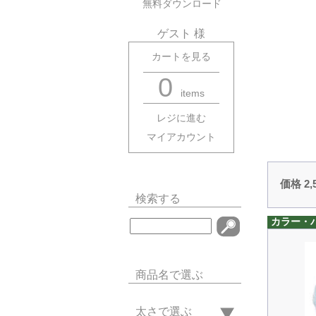
無料ダウンロード
ゲスト 様
カートを見る
0
items
レジに進む
マイアカウント
価格 2
検索する
カラー・
商品名で選ぶ
太さで選ぶ