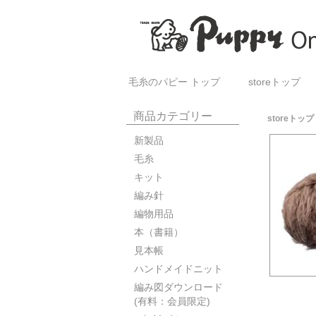
毛糸のパピー トップ
storeトップ
商品カテゴリー
storeトップ
新製品
毛糸
キット
編み針
編物用品
本（書籍）
見本帳
ハンドメイドニット
編み図ダウンロード
(有料：会員限定)