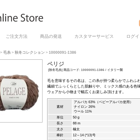
ご注文方法
商品の発送
カスタマーサービス
ログイ
>
毛糸
>
秋冬コレクション
>
10000091-1386
ペリジ
[秋冬毛糸] 商品コード: 10000091-1386 / イタリー製
毛を意味するその名は、この糸が持つ柔らかでふわふ
繊細でふっくらとした肌触りや、ミックス感のある色
ウェアから小物まで幅広くお楽しみ頂けます。
アルパカ 63%（ベビーアルパカ使用）
素材
ナイロン 26%
ウール 11%
単位
50 g
長さ
88 m
太さ
極太
棒針
12～14 (*13)号