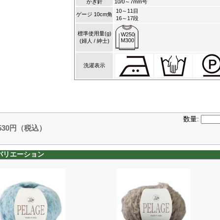
かぎ針
10/0～7mm号
10～11目
ゲージ 10cm角
16～17段
標準使用量(g)
W250
M300
(婦人 / 紳士)
洗濯表示
数量:
,530円（税込）
バリエーション