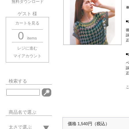
無料ダウンロード
ゲスト 様
■
カートを見る
0
items
レジに進む
■
マイアカウント
検索する
商品名で選ぶ
価格 1,540円（税込）
太さで選ぶ