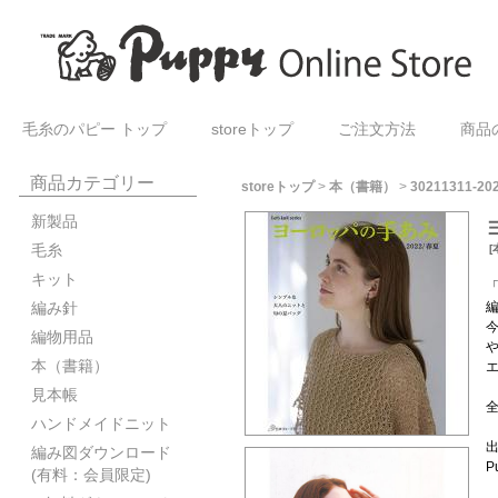
毛糸のパピー トップ
storeトップ
ご注文方法
商品
商品カテゴリー
storeトップ
>
本（書籍）
>
30211311-20
新製品
毛糸
[
キット
編み針
編物用品
本（書籍）
見本帳
ハンドメイドニット
編み図ダウンロード
P
(有料：会員限定)