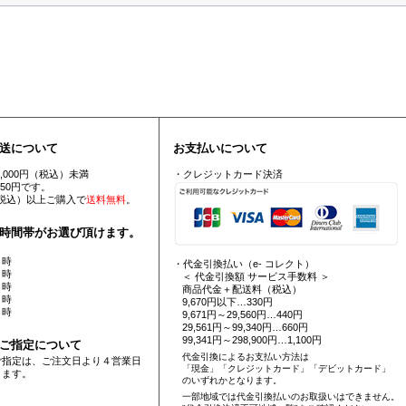
送について
お支払いについて
5,000円（税込）未満
・クレジットカード決済
550円です。
円（税込）以上ご購入で
送料無料
。
時間帯がお選び頂けます。
 時
・代金引換払い（e- コレクト）
 時
＜ 代金引換額 サービス手数料 ＞
 時
商品代金＋配送料（税込）
 時
9,670円以下…330円
 時
9,671円～29,560円…440円
29,561円～99,340円…660円
99,341円～298,900円…1,100円
ご指定について
代金引換によるお支払い方法は
ご指定は、ご注文日より４営業日
「現金」「クレジットカード」「デビットカード」
ります。
のいずれかとなります。
一部地域では代金引換払いのお取扱いはできません。