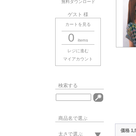
無料ダウンロード
ゲスト 様
カートを見る
0
items
レジに進む
マイアカウント
検索する
商品名で選ぶ
価格 1
太さで選ぶ