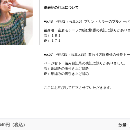
※表記の訂正について
■p.48 作品2（写真p.6）プリントカラーのプルオーバ
後身頃・左肩モチーフの編む順番の表記に誤りがあり
誤）１９１
正）１７１
■p.57 作品25（写真p.33）変わり方眼模様の横長ト
ページ右下・編み目記号の表記に誤りがありました。
誤）細編みの表引き上げ編み
正）細編みの裏引き上げ編み
ここにお詫びして訂正させていただきます。
,540円（税込）
数量: