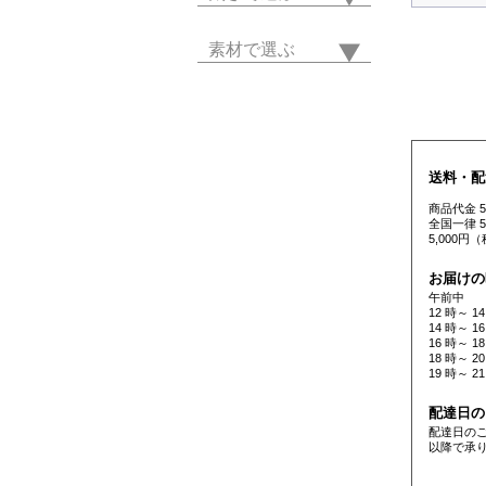
素材で選ぶ
送料・配
商品代金 
全国一律 
5,000
お届けの
午前中
12 時～ 14
14 時～ 16
16 時～ 18
18 時～ 20
19 時～ 21
配達日の
配達日の
以降で承