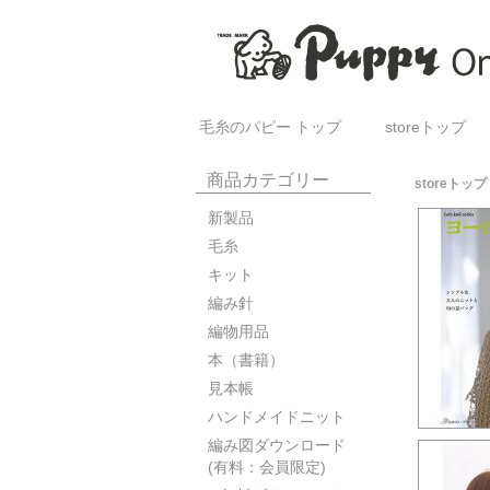
毛糸のパピー トップ
storeトップ
商品カテゴリー
storeトップ
新製品
毛糸
キット
編み針
編物用品
本（書籍）
見本帳
ハンドメイドニット
編み図ダウンロード
(有料：会員限定)