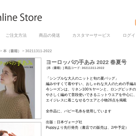
ご注文方法
商品の発送
カスタマーサービス
ログイ
>
本（書籍）
>
30211311-2022
ヨーロッパの手あみ 2022 春夏号
[本（書籍）] 商品コード: 30211311-2022
「シンプルな大人のニットと旬の夏バッグ」
編みやすくて着やすい、おしゃれな大人のための手編
今シーズンは、リネン100％ヤーンと、ロングピッチ
やさしく編めて普段使いできるニットウエアを中心に
エイジレスに着こなせるウエアと小物26点を掲載
全作品に、パピー毛糸を使用しています
出版：日本ヴォーグ社
Puppyより先行発売（書店での販売は、2/中予定）